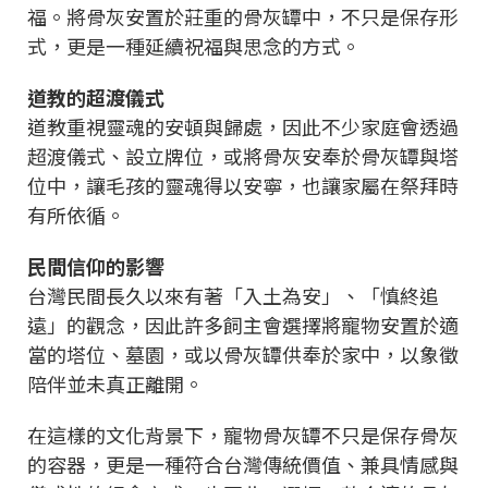
福。將骨灰安置於莊重的骨灰罈中，不只是保存形
式，更是一種延續祝福與思念的方式。
道教的超渡儀式
道教重視靈魂的安頓與歸處，因此不少家庭會透過
超渡儀式、設立牌位，或將骨灰安奉於骨灰罈與塔
位中，讓毛孩的靈魂得以安寧，也讓家屬在祭拜時
有所依循。
民間信仰的影響
台灣民間長久以來有著「入土為安」、「慎終追
遠」的觀念，因此許多飼主會選擇將寵物安置於適
當的塔位、墓園，或以骨灰罈供奉於家中，以象徵
陪伴並未真正離開。
在這樣的文化背景下，寵物骨灰罈不只是保存骨灰
的容器，更是一種符合台灣傳統價值、兼具情感與