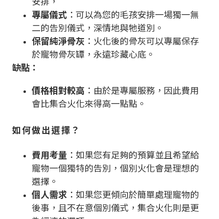
安排，
專屬儀式
：可以為您的毛孩安排一場獨一無
二的告別儀式，深情地與牠道別。
保留純淨骨灰
：火化後的骨灰可以專屬保存
於寵物骨灰罈，永遠珍藏心底。
缺點：
價格相對較高
：由於是專屬服務，因此費用
會比集合火化來得高一點點。
如何做出選擇？
費用考量
：如果您有足夠的預算並且希望給
寵物一個獨特的告別，個別火化會是理想的
選擇。
個人需求
：如果您更傾向於簡單處理寵物的
後事，且不在意個別儀式，集合火化則是更