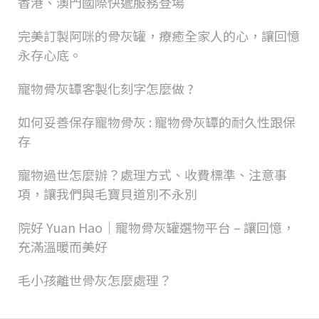
香港、澳門國際快遞服務登場
完美訂製阿咪的骨灰罐，療癒全家人的心，讓回憶
永存心底。
寵物骨灰罈客製化刻字怎麼做 ?
如何妥善保存寵物骨灰 : 寵物骨灰罈的耐久性跟保
存
寵物過世怎麼辦？處理方式、收費標準、注意事
項，讓我們與毛寶貝道別不永別
院好 Yuan Hao｜寵物骨灰罐選物平台 – 讓回憶，
充滿溫暖而美好
毛小孩離世骨灰怎麼處理？