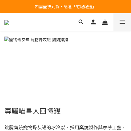
如需盡快到貨，請選「宅配配送」
台北民權門市，現貨展示中
產品均備有現貨，下單後最快當天即可出貨
台北民權門市，現貨展示中
專屬喵星人回憶罐
跳脫傳統寵物骨灰罐的冰冷感，採用窯燒製作與摩砂工藝，