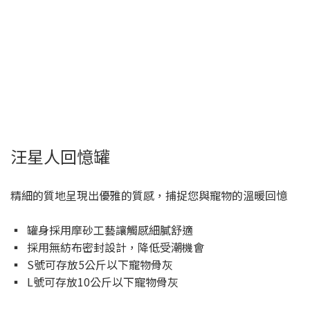
汪星人回憶罐
精細的質地呈現出優雅的質感，捕捉您與寵物的溫暖回憶
▪ 罐身採用摩砂工藝讓觸感細膩舒適
▪ 採用無紡布密封設計，降低受潮機會
▪ S號可存放5公斤以下寵物骨灰
▪ L號可存放10公斤以下寵物骨灰