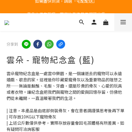
產品均備有現貨，下單後最快當天即可出貨
台北民權門市，現貨展示中
台北民權門市，現貨展示中
分享到
雲朵 - 寵物紀念盒 (藍)
雲朵寵物紀念盒是一處雲中樂園，是一個讓逝去的寵物可以永遠
嬉戲、歇息的家。這裡是你珍藏愛寵骨灰以及重要物品的理想之
所——無論是鬍鬚、毛髮、牙齒，還是珍貴的骨灰、心愛的玩具
或者衣物。讓紀念盒把我們與寵物之間的愛與回憶存留，仿佛他
們從未離開，一直溫暖著我們的生活。
| 注意，本產品是由底部倒裝骨灰，會在意者請謹慎思考後再下單
| 可存放10KG以下寵物骨灰
| 上述公斤數僅供參考，實際存放容量會因毛孩體格有所差異，如
有疑問可洽詢客服