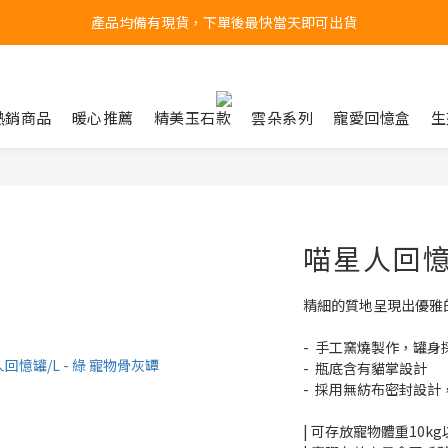
產品均備有現貨，下單後最快當天即可出貨
台北民權門市，現貨展示中
台北民權門市，現貨展示中
熱銷商品
暖心推薦
精美玉石款
雲朵系列
寵愛回憶盒
生
喵星人回憶罐
精細的質地呈現出優雅
-  手工窯燒製作，罐
-  瓶底含有貓掌設計
-  採用無紡布密封設
| 可存放寵物體重10k