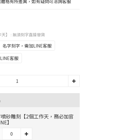
毛孩體格有所差異，如有疑問可洽詢客服
作天】
: 無須刻字直接發貨
名字刻字，需加LINE客服
INE客服
品
字噴砂雕刻【2個工作天，務必加官
INE】