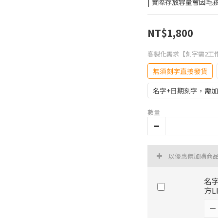
| 實際存放容量會因
NT$1,800
客製化需求【刻字需2工
無須刻字直接發貨
名字+日期刻字，需加L
數量
以優惠價加購商
名
方L