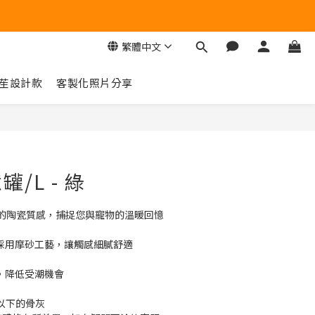
繁體中文
苼設計款
客製化照片分享
立即購買
/L - 綠
的陶瓷質感，捕捉您與寵物的溫暖回憶
身採用摩砂工藝，讓觸感細膩舒適
計，降低受潮機會
g以下的骨灰