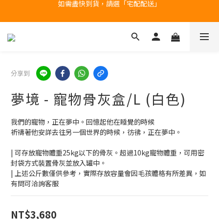
產品均備有現貨，下單後最快當天即可出貨
台北民權門市，現貨展示中
台北民權門市，現貨展示中
分享到
夢境 - 寵物骨灰盒/L (白色)
我們的寵物，正在夢中。回憶起他在睡覺的時候
祈禱著他安詳去往另一個世界的時候，彷彿，正在夢中。
| 可存放寵物體重25kg以下的骨灰。超過10kg寵物體重，可用密
封袋方式裝置骨灰並放入罐中。
| 上述公斤數僅供參考，實際存放容量會因毛孩體格有所差異，如
有問可洽詢客服
NT$3,680