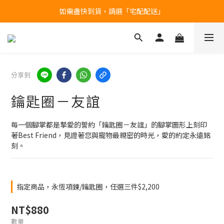
如需盡快到貨，請選「宅配配送」
台北民權門市，現貨展示中
產品均備有現貨，下單後最快當天即可出貨
台北民權門市，現貨展示中
分享到
鑰匙圈－友誼
每一個腳掌都是摯愛的誓約​​「鑰匙圈－友誼」的腳掌圖形上刻印
著Best Friend，見證著您與寵物最親密的時光，愛的約定永遠銘
刻。
指定商品，永恆項鍊/鑰匙圈，任選三件$2,200
NT$880
數量