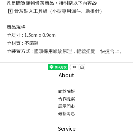
凡是購買寵物骨灰商品，接附贈以下內容🎁
1️⃣
骨灰裝入工具組（小型專用漏斗、助推針）
商品規格
🌱尺寸 : 1.5cm x 0.9cm
🌱材質 : 不鏽鋼
🌱裝置方式 :
墜頭採用螺紋原理，輕鬆扭開，快捷合上。
About
關於院好
合作提案
展示門市
最新消息
Service