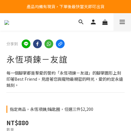
產品均備有現貨，下單後最快當天即可出貨
台北民權門市，現貨展示中
台北民權門市，現貨展示中
分享到
永恆項鍊－友誼
每一個腳掌都是摯愛的誓約​​「永恆項鍊－友誼」的腳掌圖形上刻
印著Best Friend，見證著您與寵物最親密的時光，愛的約定永遠
銘刻。
指定商品，永恆項鍊/鑰匙圈，任選三件$2,200
NT$880
數量