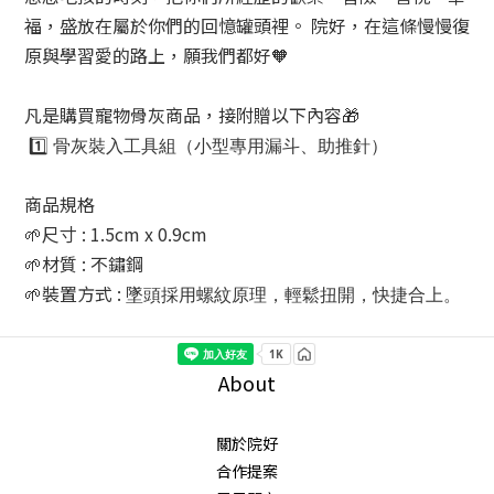
福，盛放在屬於你們的回憶罐頭裡。 院好，在這條慢慢復
原與學習愛的路上，願我們都好🧡
凡是購買寵物骨灰商品，接附贈以下內容🎁
1️⃣
骨灰裝入工具組（小型專用漏斗、助推針）
商品規格
🌱尺寸 : 1.5cm x 0.9cm
🌱材質 : 不鏽鋼
🌱裝置方式 :
墜頭採用螺紋原理，輕鬆扭開，快捷合上。
About
關於院好
合作提案