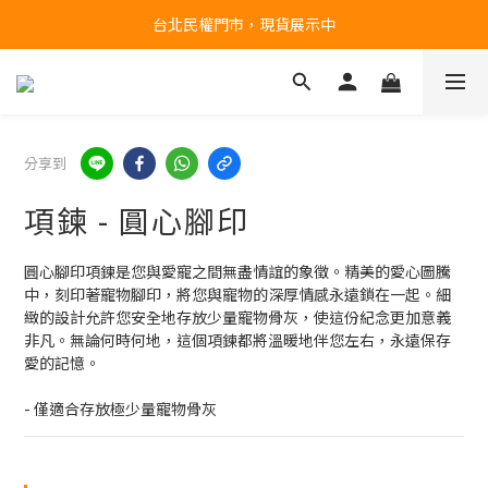
台北民權門市，現貨展示中
台北民權門市，現貨展示中
如需盡快到貨，請選「宅配配送」
產品均備有現貨，下單後最快當天即可出貨
分享到
台北民權門市，現貨展示中
項鍊 - 圓心腳印
圓心腳印項鍊是您與愛寵之間無盡情誼的象徵。精美的愛心圖騰
中，刻印著寵物腳印，將您與寵物的深厚情感永遠鎖在一起。細
緻的設計允許您安全地存放少量寵物骨灰，使這份紀念更加意義
非凡。無論何時何地，這個項鍊都將溫暖地伴您左右，永遠保存
愛的記憶。
- 僅適合存放極少量寵物骨灰