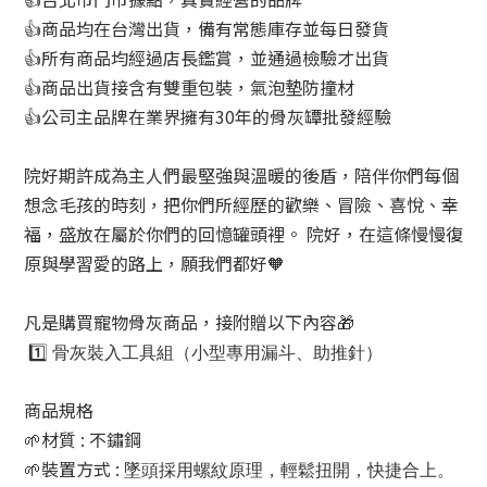
👍商品均在台灣出貨，備有常態庫存並每日發貨
👍所有商品均經過店長鑑賞，並通過檢驗才出貨
👍商品出貨接含有雙重包裝，氣泡墊防撞材
👍公司主品牌在業界擁有30年的骨灰罈批發經驗
院好期許成為主人們最堅強與溫暖的後盾，陪伴你們每個
想念毛孩的時刻，把你們所經歷的歡樂、冒險、喜悅、幸
福，盛放在屬於你們的回憶罐頭裡。 院好，在這條慢慢復
原與學習愛的路上，願我們都好🧡
凡是購買寵物骨灰商品，接附贈以下內容🎁
1️⃣
骨灰裝入工具組（小型專用漏斗、助推針）
商品規格
🌱材質 : 不鏽鋼
🌱裝置方式 :
墜頭採用螺紋原理，輕鬆扭開，快捷合上。