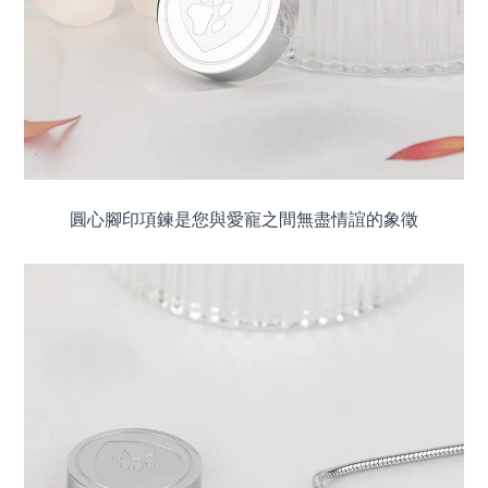
圓心腳印項鍊是您與愛寵之間無盡情誼的象徵