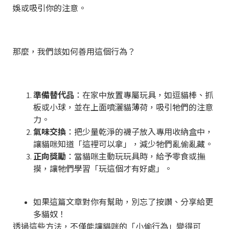
娛或吸引你的注意。
那麼，我們該如何善用這個行為？
準備替代品
：在家中放置專屬玩具，如逗貓棒、抓
板或小球，並在上面噴灑貓薄荷，吸引牠們的注意
力。
氣味交換
：把少量乾淨的襪子放入專用收納盒中，
讓貓咪知道「這裡可以拿」，減少牠們亂偷亂藏。
正向獎勵
：當貓咪主動玩玩具時，給予零食或撫
摸，讓牠們學習「玩這個才有好處」。
如果這篇文章對你有幫助，別忘了按讚、分享給更
多貓奴！
透過這些方法，不僅能讓貓咪的「小偷行為」變得可