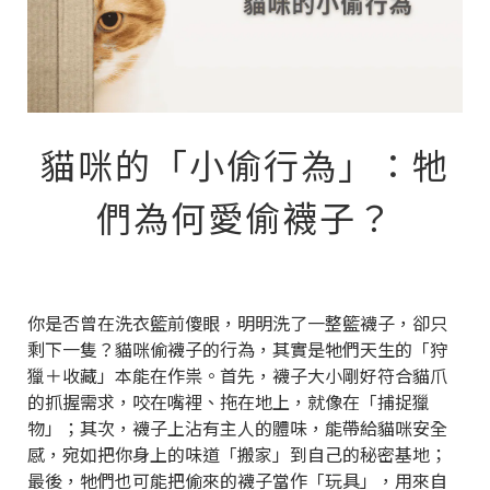
貓咪的「小偷行為」：牠
們為何愛偷襪子？
你是否曾在洗衣籃前傻眼，明明洗了一整籃襪子，卻只
剩下一隻？貓咪偷襪子的行為，其實是牠們天生的「狩
獵＋收藏」本能在作祟。首先，襪子大小剛好符合貓爪
的抓握需求，咬在嘴裡、拖在地上，就像在「捕捉獵
物」；其次，襪子上沾有主人的體味，能帶給貓咪安全
感，宛如把你身上的味道「搬家」到自己的秘密基地；
最後，牠們也可能把偷來的襪子當作「玩具」，用來自