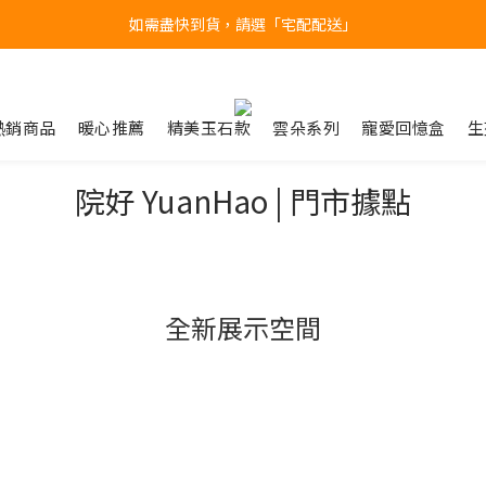
如需盡快到貨，請選「宅配配送」
台北民權門市，現貨展示中
產品均備有現貨，下單後最快當天即可出貨
台北民權門市，現貨展示中
熱銷商品
暖心推薦
精美玉石款
雲朵系列
寵愛回憶盒
生
院好 YuanHao | 門市據點
全新展示空間