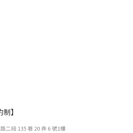
約制】
段 135 巷 20 弄 6 號1樓