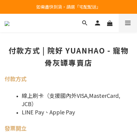
如需盡快到貨，請選「宅配配送」
台北民權門市，現貨展示中
產品均備有現貨，下單後最快當天即可出貨
台北民權門市，現貨展示中
付款方式 | 院好 YUANHAO - 寵物
骨灰罈專賣店
付款方式
線上刷卡（支援國內外
VISA,MasterCard,
JCB
）
LINE Pay、Apple Pay
發票開立