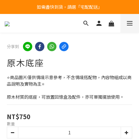
如需盡快到貨，請選「宅配配送」
台北民權門市，現貨展示中
產品均備有現貨，下單後最快當天即可出貨
台北民權門市，現貨展示中
分享到
原木底座
⭐商品圖片僅供情境示意參考，不含情境搭配物，內容物組成以商
品說明及實物為主⭐
原木材質的底座，可放置回憶盒及配件，亦可單獨擺放使用。
NT$750
數量