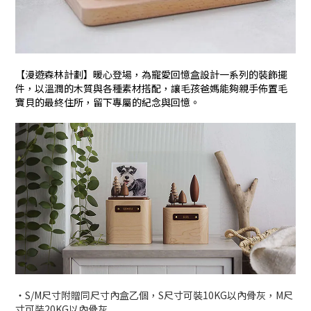
【漫遊森林計劃】暖心登場，為寵愛回憶盒設計一系列的裝飾擺
件，以溫潤的木質與各種素材搭配，讓毛孩爸媽能夠親手佈置毛
寶貝的最終住所，留下專屬的紀念與回憶。
・S/M尺寸附贈同尺寸內盒乙個，S尺寸可裝10KG以內骨灰，M尺
寸可裝20KG以內骨灰