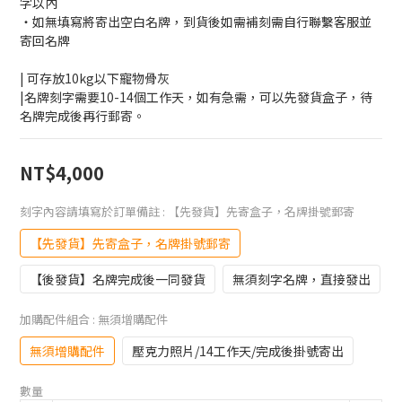
字以內
・如無填寫將寄出空白名牌，到貨後如需補刻需自行聯繫客服並
寄回名牌
| 可存放10kg以下寵物骨灰
|名牌刻字需要10-14個工作天，如有急需，可以先發貨盒子，待
名牌完成後再行郵寄。
NT$4,000
刻字內容請填寫於訂單備註
: 【先發貨】先寄盒子，名牌掛號郵寄
【先發貨】先寄盒子，名牌掛號郵寄
【後發貨】名牌完成後一同發貨
無須刻字名牌，直接發出
加購配件組合
: 無須增購配件
無須增購配件
壓克力照片/14工作天/完成後掛號寄出
數量