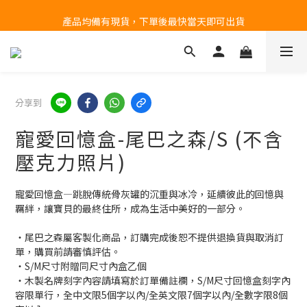
產品均備有現貨，下單後最快當天即可出貨
台北民權門市，現貨展示中
台北民權門市，現貨展示中
分享到
寵愛回憶盒-尾巴之森/S (不含
壓克力照片)
寵愛回憶盒—跳脫傳統骨灰罐的沉重與冰冷，延續彼此的回憶與
羈絆，讓寶貝的最終住所，成為生活中美好的一部分。
・尾巴之森屬客製化商品，訂購完成後恕不提供退換貨與取消訂
單，購買前請審慎評估。
・S/M尺寸附贈同尺寸內盒乙個
・木製名牌刻字內容請填寫於訂單備註欄，S/M尺寸回憶盒刻字內
容限單行，全中文限5個字以內/全英文限7個字以內/全數字限8個