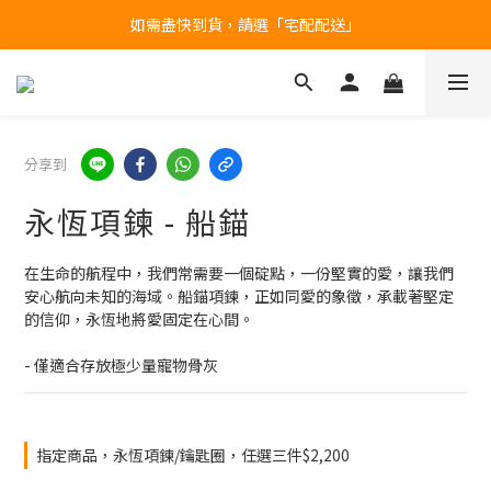
如需盡快到貨，請選「宅配配送」
台北民權門市，現貨展示中
產品均備有現貨，下單後最快當天即可出貨
台北民權門市，現貨展示中
分享到
永恆項鍊 - 船錨
在生命的航程中，我們常需要一個碇點，一份堅實的愛，讓我們
安心航向未知的海域。​​船錨項鍊，正如同愛的象徵，承載著堅定
的信仰，永恆地將愛固定在心間。
- 僅適合存放極少量寵物骨灰
指定商品，永恆項鍊/鑰匙圈，任選三件$2,200