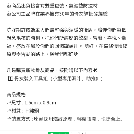
👍商品出貨接含有雙重包裝，氣泡墊防撞材
👍公司主品牌在業界擁有30年的骨灰罈批發經驗
院好期許成為主人們最堅強與溫暖的後盾，陪伴你們每個
想念毛孩的時刻，把你們所經歷的歡樂、冒險、喜悅、幸
福，盛放在屬於你們的回憶罐頭裡。 院好，在這條慢慢復
原與學習愛的路上，願我們都好🧡
凡是購買寵物骨灰商品，接附贈以下內容🎁
1️⃣
骨灰裝入工具組（小型專用漏斗、助推針）
商品規格
🌱尺寸 : 1.5cm x 0.9cm
🌱材質 : 不鏽鋼
🌱裝置方式 :
墜頭採用螺紋原理，輕鬆扭開，快捷合上。