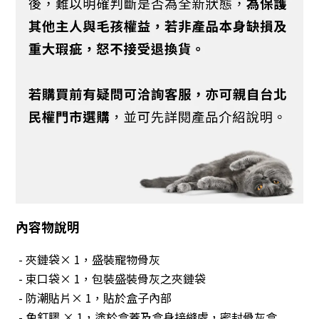
內容物說明
- 夾鏈袋× 1，盛裝寵物骨灰
- 束口袋× 1，包裝盛裝骨灰之夾鏈袋
- 防潮貼片× 1，貼於盒子內部
- 免釘膠 × 1，塗於盒蓋及盒身接縫處，密封骨灰盒