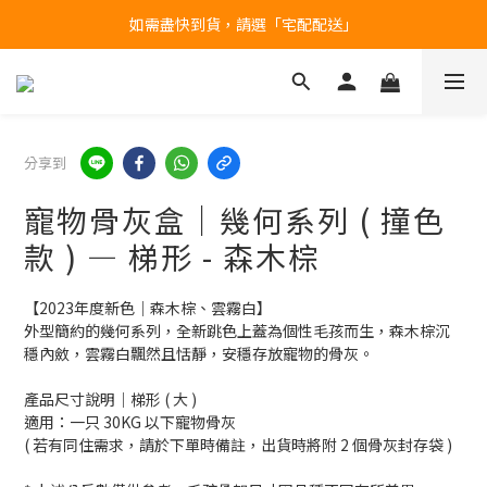
如需盡快到貨，請選「宅配配送」
台北民權門市，現貨展示中
產品均備有現貨，下單後最快當天即可出貨
台北民權門市，現貨展示中
分享到
寵物骨灰盒｜幾何系列 ( 撞色
款 ) — 梯形 - 森木棕
【2023年度新色｜森木棕、雲霧白】
外型簡約的幾何系列，全新跳色上蓋為個性毛孩而生，森木棕沉
穩內斂，雲霧白飄然且恬靜，安穩存放寵物的骨灰。
產品尺寸說明｜梯形 ( 大 )
適用：一只 30KG 以下寵物骨灰
( 若有同住需求，請於下單時備註，出貨時將附 2 個骨灰封存袋 )