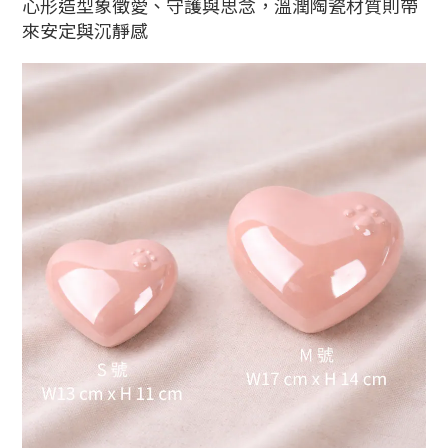
心形造型象徵愛、守護與思念，溫潤陶瓷材質則帶
來安定與沉靜感