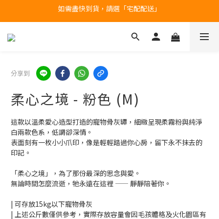
台北民權門市，現貨展示中
產品均備有現貨，下單後最快當天即可出貨
台北民權門市，現貨展示中
分享到
柔心之境 - 粉色 (M)
這款以溫柔愛心造型打造的寵物骨灰罈，細緻呈現柔霧粉與純淨
白兩款色系，低調卻深情。
表面刻有一枚小小爪印，像是輕輕踏過你心房，留下永不抹去的
印記。
「柔心之境」，為了那份最深的思念與愛。
無論時間怎麼流逝，牠永遠在這裡 —— 靜靜陪著你。
| 可存放15kg以下寵物骨灰
| 上述公斤數僅供參考，實際存放容量會因毛孩體格及火化園區有