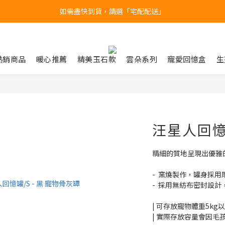
台北民權門市，現貨展示中
產品均備有現貨，下單後最快當天即可出貨
台北民權門市，現貨展示中
熱銷商品
暖心推薦
精美玉石款
雲朵系列
寵愛回憶盒
生
汪星人回憶罐
精細的質地呈現出優雅
-  窯燒製作，罐身採
-  採用無紡布密封設
| 可存放寵物體重5kg
| 實際存放容量會因