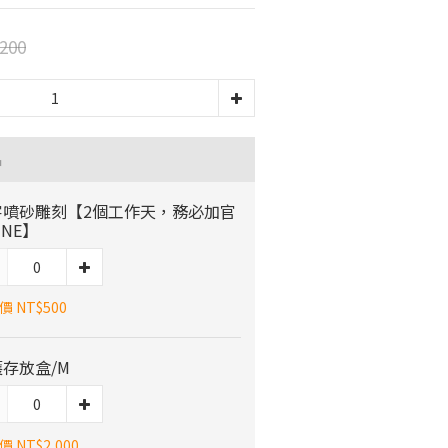
200
品
字噴砂雕刻【2個工作天，務必加官
INE】
 NT$500
存放盒/M
 NT$2,000