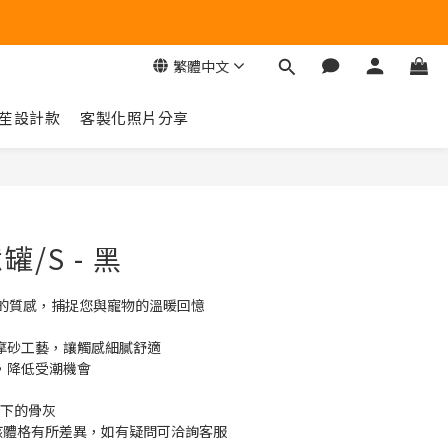
繁體中文
苼設計款
客製化照片分享
立即購買
/S - 黑
的質感，捕捉您與寵物的溫暖回憶
用摩砂工藝，讓觸感細膩舒適
計，降低受潮機會
以下的骨灰
毛孩體格有所差異，如有疑問可洽詢客服