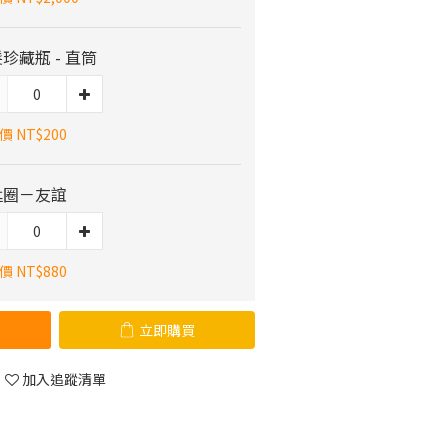
珍藏瓶 - 直筒
 NT$200
匙圈－友誼
 NT$880
立即購買
加入追蹤清單