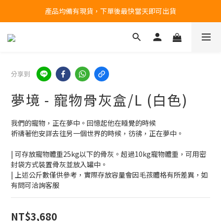
台北民權門市，現貨展示中
台北民權門市，現貨展示中
分享到
夢境 - 寵物骨灰盒/L (白色)
我們的寵物，正在夢中。回憶起他在睡覺的時候
祈禱著他安詳去往另一個世界的時候，彷彿，正在夢中。
| 可存放寵物體重25kg以下的骨灰。超過10kg寵物體重，可用密
封袋方式裝置骨灰並放入罐中。
| 上述公斤數僅供參考，實際存放容量會因毛孩體格有所差異，如
有問可洽詢客服
NT$3,680