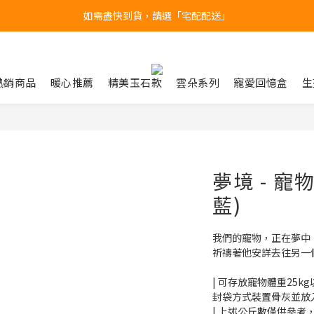
台北民權門市，現貨展示中
產品均備有現貨，下單後最快當天即可出貨
台北民權門市，現貨展示中
熱銷商品
暖心推薦
精美玉石款
雲朵系列
寵愛回憶盒
生
夢境 - 寵
藍)
我們的寵物，正在夢中
祈禱著他安詳去往另一
| 可存放寵物體重25k
封袋方式裝置骨灰並放
| 上述公斤數僅供參