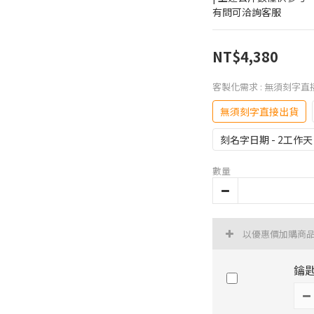
有問可洽詢客服
NT$4,380
客製化需求
: 無須刻字直
無須刻字直接出貨
刻名字日期 - 2工作天
數量
以優惠價加購商
鑰匙