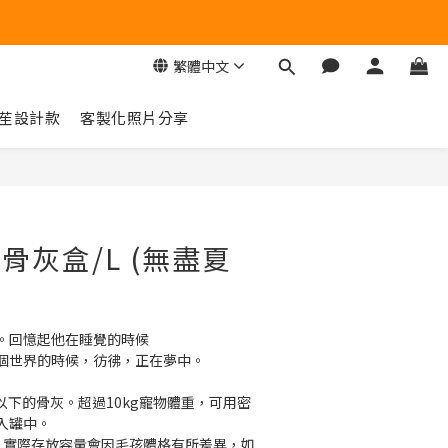
繁體中文
苼設計款
客製化照片分享
立即購買
物骨灰盒/L (無盡夏
。回憶起他在睡覺的時候
個世界的時候，彷彿，正在夢中。
g以下的骨灰。超過10kg寵物體重，可用密
入罐中。
考，實際存放容量會因毛孩體格有所差異，如