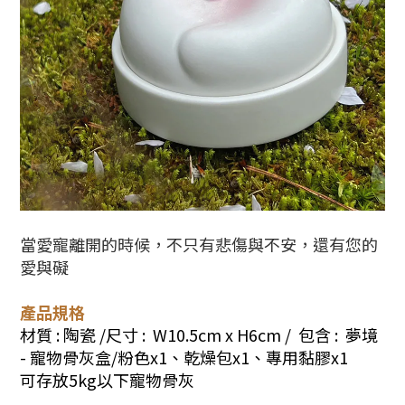
當愛寵離開的時候，不只有悲傷與不安，還有您的
愛與礙
產品規格
材質 : 陶瓷 /尺寸 : W10.5cm x H6cm /
包含 : 夢境
- 寵物骨灰盒/粉色x1、乾燥包x1、專用黏膠x1
可存放5kg以下寵物骨灰