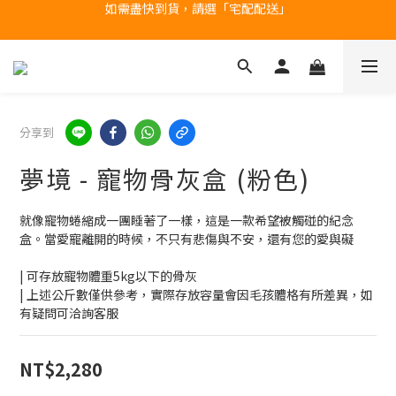
產品均備有現貨，下單後最快當天即可出貨
台北民權門市，現貨展示中
台北民權門市，現貨展示中
分享到
夢境 - 寵物骨灰盒 (粉色)
就像寵物蜷縮成一團睡著了一樣，這是一款希望被觸碰的紀念
盒。當愛寵離開的時候，不只有悲傷與不安，還有您的愛與礙
| 可存放寵物體重5kg以下的骨灰
| 上述公斤數僅供參考，實際存放容量會因毛孩體格有所差異，如
有疑問可洽詢客服
NT$2,280