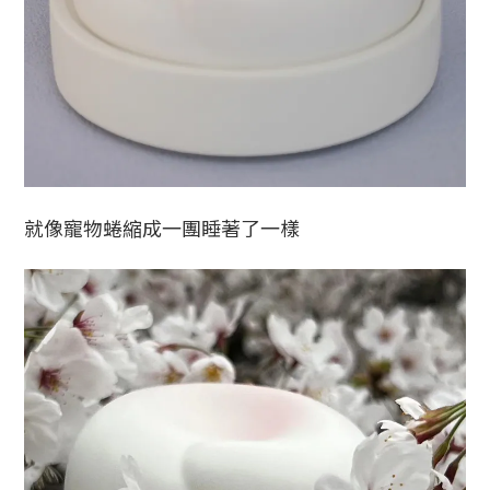
就像寵物蜷縮成一團睡著了一樣