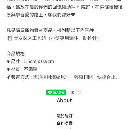
福，盛放在屬於你們的回憶罐頭裡。 院好，在這條慢慢復
原與學習愛的路上，願我們都好🧡
凡是購買寵物骨灰商品，接附贈以下內容🎁
1️⃣
骨灰裝入工具組（小型專用漏斗、助推針）
商品規格
🌱尺寸 : 1.5cm x 0.9cm
🌱材質 : 不鏽鋼
🌱裝置方式 :
墜頭採用螺紋原理，輕鬆扭開，快捷合上。
About
關於院好
合作提案