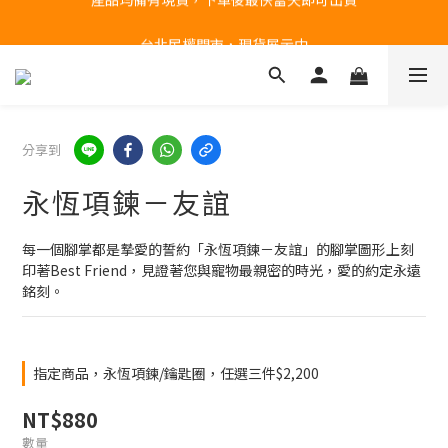
台北民權門市，現貨展示中
台北民權門市，現貨展示中
分享到
永恆項鍊－友誼
每一個腳掌都是摯愛的誓約​​「永恆項鍊－友誼」的腳掌圖形上刻
印著Best Friend，見證著您與寵物最親密的時光，愛的約定永遠
銘刻。
指定商品，永恆項鍊/鑰匙圈，任選三件$2,200
NT$880
數量