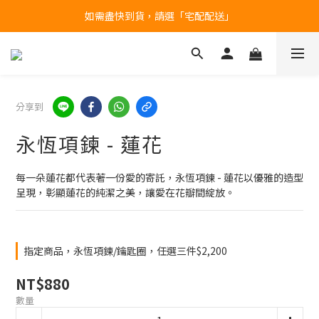
如需盡快到貨，請選「宅配配送」
台北民權門市，現貨展示中
產品均備有現貨，下單後最快當天即可出貨
台北民權門市，現貨展示中
分享到
永恆項鍊 - 蓮花
每一朵蓮花都代表著一份愛的寄託，永恆項鍊 - 蓮花以優雅的造型
呈現，彰顯蓮花的純潔之美，讓愛在花瓣間綻放。
指定商品，永恆項鍊/鑰匙圈，任選三件$2,200
NT$880
數量