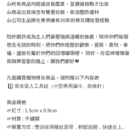
👍所有商品均經過店長鑑賞，並通過檢驗才出貨
👍商品出貨接含有雙重包裝，氣泡墊防撞材
👍公司主品牌在業界擁有30年的骨灰罈批發經驗
院好期許成為主人們最堅強與溫暖的後盾，陪伴你們每個
想念毛孩的時刻，把你們所經歷的歡樂、冒險、喜悅、幸
福，盛放在屬於你們的回憶罐頭裡。 院好，在這條慢慢復
原與學習愛的路上，願我們都好🧡
凡是購買寵物骨灰商品，接附贈以下內容🎁
1️⃣
骨灰裝入工具組（小型專用漏斗、助推針）
商品規格
🌱尺寸 : 1.5cm x 0.9cm
🌱材質 : 不鏽鋼
🌱裝置方式 :
墜頭採用螺紋原理，輕鬆扭開，快捷合上。