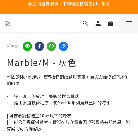
台北民權門市，現貨展示中
台北民權門市，現貨展示中
如需盡快到貨，請選「宅配配送」
產品均備有現貨，下單後最快當天即可出貨
分享到
台北民權門市，現貨展示中
Marble/M - 灰色
堅固的Marble系列擁有獨特的紋路與質感，為您與寵物留下永恆
的回憶
-	獨一無二的紋理，美觀又極富質感
-	經由多道技術程序，使Marble系列更具堅固的特性
| 可存放寵物體重10kg以下的骨灰
| 上述公斤數僅供參考，實際存放容量會因毛孩體格有所差異，如
有疑問可洽詢客服