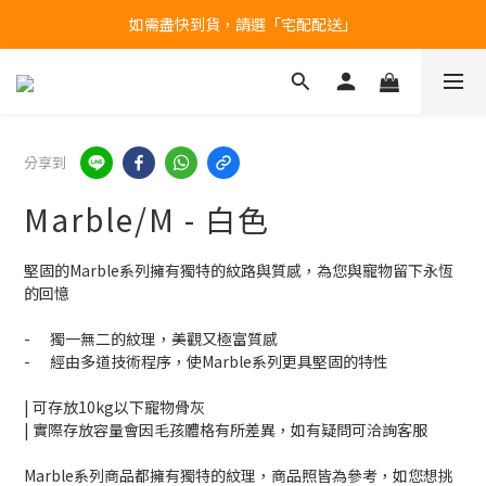
台北民權門市，現貨展示中
產品均備有現貨，下單後最快當天即可出貨
台北民權門市，現貨展示中
分享到
Marble/M - 白色
堅固的Marble系列擁有獨特的紋路與質感，為您與寵物留下永恆
的回憶
-	獨一無二的紋理，美觀又極富質感
-	經由多道技術程序，使Marble系列更具堅固的特性
| 可存放10kg以下寵物骨灰
| 實際存放容量會因毛孩體格有所差異，如有疑問可洽詢客服
Marble系列商品都擁有獨特的紋理，商品照皆為參考，如您想挑