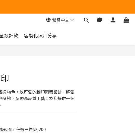
繁體中文
苼設計款
客製化照片分享
立即購買
腳印
獨具特色。以可愛的腳印圖案設計，將愛
您身邊。呈現高品質工藝，為您提供一個
。
匙圈，任選三件$2,200