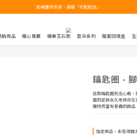
台北民權門市，現貨展示中
產品均備有現貨，下單後最快當天即可出貨
台北民權門市，現貨展示中
熱銷商品
暖心推薦
精美玉石款
雲朵系列
寵愛回憶盒
生
鑰匙圈 - 
這款鑰匙圈別出心裁，
寵的足跡永久地保存在
獨特而富有意義的飾品
指定商品，永恆項鍊/鑰