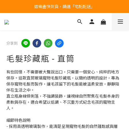
如需盡快到貨，請選「宅配配送」
台北民權門市，現貨展示中
產品均備有現貨，下單後最快當天即可出貨
台北民權門市，現貨展示中
分享到
毛髮珍藏瓶 - 直筒
有些回憶，不需要被大聲說出口，只需要一個安心、純粹的地方
保存。這款直筒玻璃寵物毛髮珍藏瓶，以簡約透明的設計，專為
保存寵物毛髮而製作，讓毛孩留下的毛髮能被溫柔安放，靜靜陪
伴在生活之中。
直立瓶身線條俐落，不強調裝飾，讓視線自然聚焦在毛髮本身的
柔軟與存在，適合希望以低調、不沉重方式紀念毛孩的寵物主
人。
細節特色說明
- 採用高透明玻璃製作，能清楚呈現寵物毛髮的自然蓬鬆感與層