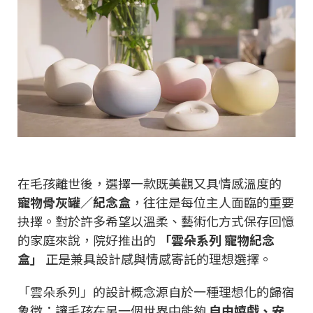
在毛孩離世後，選擇一款既美觀又具情感溫度的
寵物骨灰罐／紀念盒
，往往是每位主人面臨的重要
抉擇。對於許多希望以溫柔、藝術化方式保存回憶
的家庭來說，院好推出的
「雲朵系列 寵物紀念
盒」
正是兼具設計感與情感寄託的理想選擇。
「雲朵系列」的設計概念源自於一種理想化的歸宿
象徵：讓毛孩在另一個世界中能夠
自由嬉戲、安