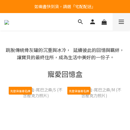
如需盡快到貨，請選「宅配配送」
台北民權門市，現貨展示中
產品均備有現貨，下單後最快當天即可出貨
台北民權門市，現貨展示中
跳脫傳統骨灰罐的沉重與冰冷， 延續彼此的回憶與羈絆，
讓寶貝的最終住所，成為生活中美好的一份子。
寵愛回憶盒
先發貨後寄名牌
先發貨後寄名牌