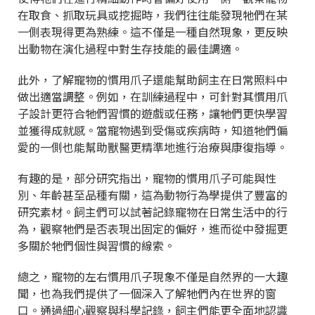
在取食、抓取玩具或挖掘時，我們往往能發現牠們在某
一側表現得更為熟練。這不僅是一種自然現象，更反映
出動物在演化過程中對生存技能的最佳調適。
此外，了解寵物的慣用爪子還能幫助飼主在日常照料中
做出適當調整。例如，在訓練過程中，可針對其慣用爪
子設計更符合牠們習慣的遊戲或任務，讓牠們更快學習
並獲得成就感。當寵物遇到受傷或疾病時，知道牠們偏
愛的一側也能幫助獸醫更精準地進行治療與康復指導。
有趣的是，部分研究指出，寵物的慣用爪子可能與性
別、年齡甚至品種有關，這為動物行為學提供了豐富的
研究素材。飼主們可以試著記錄寵物在日常生活中的行
為，觀察牠們是否表現出固定的偏好，進而從中發掘更
多關於牠們個性與習慣的線索。
總之，寵物的左右慣用爪子現象不僅是自然界的一大趣
聞，也為我們提供了一個深入了解牠們內在世界的窗
口。通過細心觀察與科學記錄，飼主們能更全面地認識