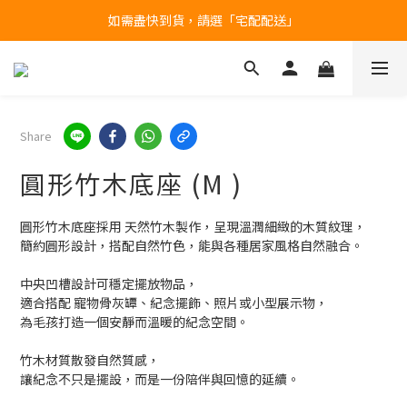
如需盡快到貨，請選「宅配配送」
台北民權門市，現貨展示中
產品均備有現貨，下單後最快當天即可出貨
台北民權門市，現貨展示中
Share
圓形竹木底座 (M )
圓形竹木底座採用 天然竹木製作，呈現溫潤細緻的木質紋理，
簡約圓形設計，搭配自然竹色，能與各種居家風格自然融合。
中央凹槽設計可穩定擺放物品，
適合搭配 寵物骨灰罈、紀念擺飾、照片或小型展示物，
為毛孩打造一個安靜而溫暖的紀念空間。
竹木材質散發自然質感，
讓紀念不只是擺設，而是一份陪伴與回憶的延續。