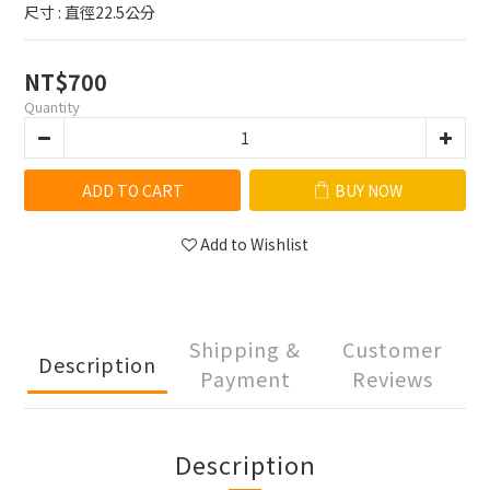
尺寸 : 直徑22.5公分
NT$700
Quantity
ADD TO CART
BUY NOW
Add to Wishlist
Shipping &
Customer
Description
Payment
Reviews
Description