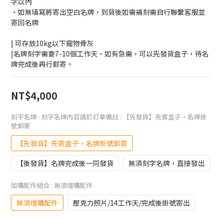
字以內
・如無填寫將寄出空白名牌，到貨後如需補刻需自行聯繫客服並
寄回名牌
| 可存放10kg以下寵物骨灰
|名牌刻字需要7-10個工作天，如有急需，可以先發貨盒子，待名
牌完成後再行郵寄。
NT$4,000
刻字名牌 : 刻字名牌內容請於訂單備註
: 【先發貨】先寄盒子，名牌掛
號郵寄
【先發貨】先寄盒子，名牌掛號郵寄
【後發貨】名牌完成後一同發貨
無須刻字名牌，直接發出
加購配件組合
: 無須增購配件
無須增購配件
壓克力照片/14工作天/完成後掛號寄出