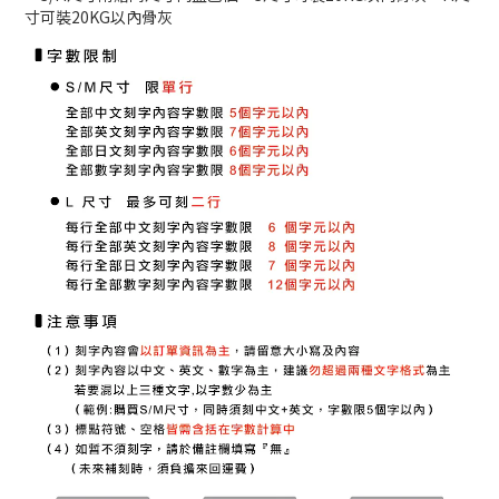
寸可裝20KG以內骨灰