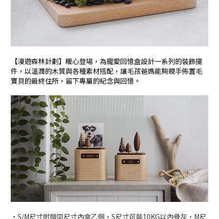
【漫遊森林計劃】暖心登場，為寵愛回憶盒設計一系列的裝飾擺
件，以溫潤的木質與各種素材搭配，讓毛孩爸媽能夠親手佈置毛
寶貝的最終住所，留下專屬的紀念與回憶。
・S/M尺寸附贈同尺寸內盒乙個，S尺寸可裝10KG以內骨灰，M尺