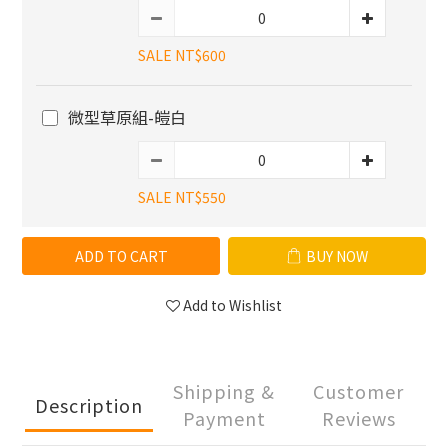
SALE NT$600
微型草原組-皚白
SALE NT$550
ADD TO CART
BUY NOW
Add to Wishlist
Shipping &
Customer
Description
Payment
Reviews