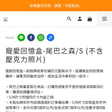
產品均備有現貨，下單後最快當天即可出貨
台北民權門市，現貨展示中
台北民權門市，現貨展示中
Share
寵愛回憶盒-尾巴之森/S (不含
壓克力照片)
寵愛回憶盒—跳脫傳統骨灰罐的沉重與冰冷，延續彼此的回憶與
羈絆，讓寶貝的最終住所，成為生活中美好的一部分。
・尾巴之森屬客製化商品，訂購完成後恕不提供退換貨與取消訂
單，購買前請審慎評估。
・S/M尺寸附贈同尺寸內盒乙個
・木製名牌刻字內容請填寫於訂單備註欄，S/M尺寸回憶盒刻字內
容限單行，全中文限5個字以內/全英文限7個字以內/全數字限8個