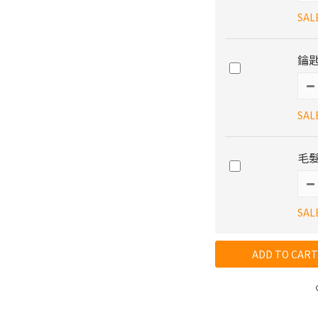
SAL
鑰匙
SAL
毛髮
SAL
ADD TO CART