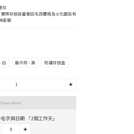
骨灰
考，實際存放容量會因毛孩體格及火化園區有
詢客服
- 白
展示架 - 黑
防護存放盒
d Save More
砂名字與日期 「2個工作天」