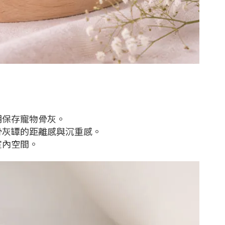
期保存寵物骨灰。
骨灰罈的距離感與沉重感。
室內空間。