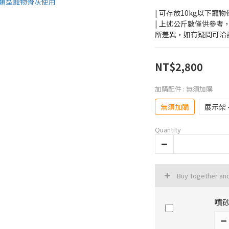
| 可存放10kg以下寵物
| 上述公斤數僅供參
所差異，如有疑問可洽
NT$2,800
加購配件
: 無須加購
無須加購
展示架 
Quantity
Buy Together an
噴