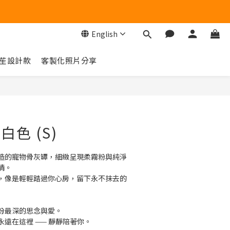
English
苼設計款
客製化照片分享
BUY NOW
白色 (S)
造的寵物骨灰罈，細緻呈現柔霧粉與純淨
情。
，像是輕輕踏過你心房，留下永不抹去的
份最深的思念與愛。
遠在這裡 —— 靜靜陪著你。