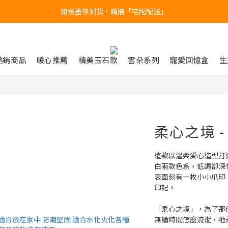
產品均備有現貨，下單後最快當天即可出貨
台北民權門市，現貨展示中
台北民權門市，現貨展示中
熱銷商品
暖心推薦
精美玉石款
雲朵系列
寵愛回憶盒
生
柔心之境 - 
這款以溫柔愛心造型打
白兩款色系，低調卻深
表面刻有一枚小小爪印
印記。
「柔心之境」，為了那
無論時間怎麼流逝，牠永