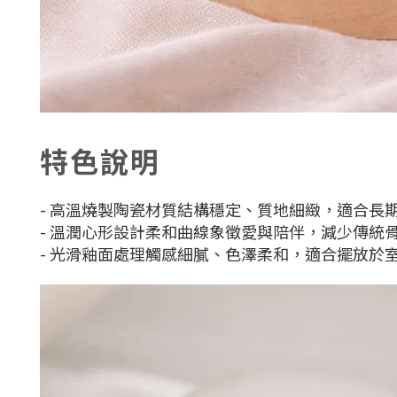
特色說明
- 高溫燒製陶瓷材質結構穩定、質地細緻，適合長
- 溫潤心形設計柔和曲線象徵愛與陪伴，減少傳統
- 光滑釉面處理觸感細膩、色澤柔和，適合擺放於