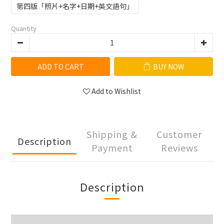
第四版「照片+名字+日期+英文語句」
Quantity
ADD TO CART
BUY NOW
Add to Wishlist
Shipping &
Customer
Description
Payment
Reviews
Description