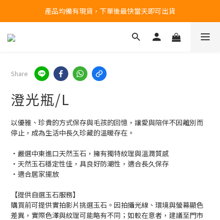
台北民權門市，現貨展示中
台北民權門市，現貨展示中
Share
澄光瓶/L
以優雅、珍貴的方式保存與毛孩的回憶，讓愛與陪伴不因離別而
停止，成為生活中長久珍藏的溫暖存在。
・嚴選中東進口天然玉石，擁有獨特紋理與溫潤質感
・天然玉石穩定性佳，具良好防潮性，適合長久保存
・適合居家擺放
【提供自選玉石服務】
購買前可提供實拍影片挑選玉石。因拍攝光線、環境與螢幕顯色
差異，實際色澤與紋理可能略有不同；如較在意者，建議至門市