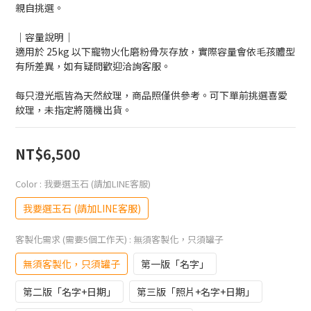
親自挑選。
｜容量說明｜
適用於 25kg 以下寵物火化磨粉骨灰存放，實際容量會依毛孩體型
有所差異，如有疑問歡迎洽詢客服。
每只澄光瓶皆為天然紋理，商品照僅供參考。可下單前挑選喜愛
紋理，未指定將隨機出貨。
NT$6,500
Color
: 我要選玉石 (請加LINE客服)
我要選玉石 (請加LINE客服)
客製化需求 (需要5個工作天)
: 無須客製化，只須罐子
無須客製化，只須罐子
第一版「名字」
第二版「名字+日期」
第三版「照片+名字+日期」