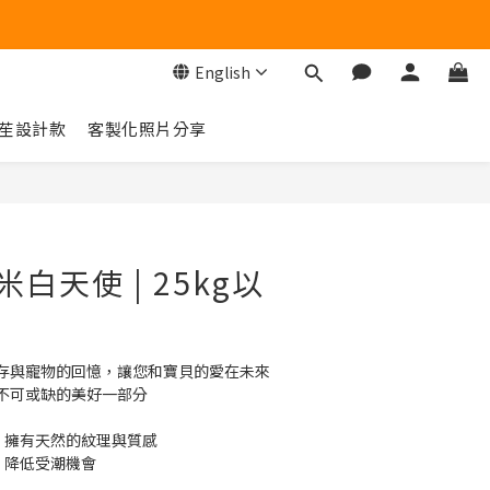
English
苼設計款
客製化照片分享
BUY NOW
米白天使 | 25kg以
存與寵物的回憶，讓您和寶貝的愛在未來
不可或缺的美好一部分
，擁有天然的紋理與質感
，降低受潮機會