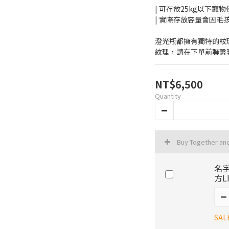
| 可存放25kg以下寵物
| 實際存放容量會因
澄光瓶都擁有獨特的紋
紋理，請在下單前聯繫
NT$6,500
Quantity
Buy Together an
名
方L
SAL