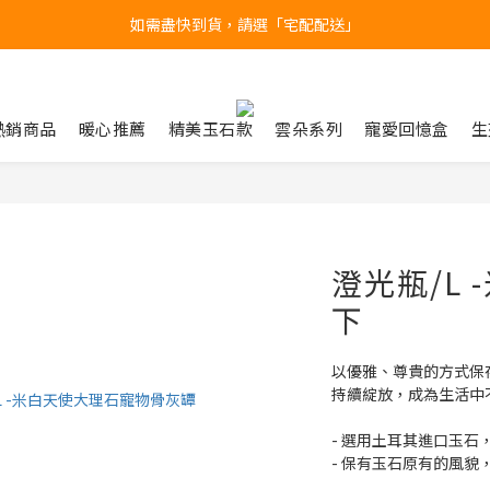
台北民權門市，現貨展示中
產品均備有現貨，下單後最快當天即可出貨
台北民權門市，現貨展示中
熱銷商品
暖心推薦
精美玉石款
雲朵系列
寵愛回憶盒
生
澄光瓶/L -
下
以優雅、尊貴的方式保
持續綻放，成為生活中
- 選用土耳其進口玉石
- 保有玉石原有的風貌