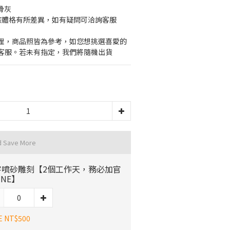
骨灰
毛孩體格有所差異，如有疑問可洽詢客服
理，商品照皆為參考，如您想挑選喜愛的
客服。若未有指定，我們將隨機出貨
d Save More
字噴砂雕刻【2個工作天，務必加官
INE】
E NT$500