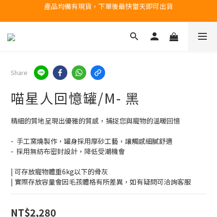
台北民權門市，現貨展示中
台北民權門市，現貨展示中
如需盡快到貨，請選「宅配配送」
產品均備有現貨，下單後最快當天即可出貨
Share
台北民權門市，現貨展示中
喵星人回憶罐/M- 黑
精細的質地呈現出優雅的質感，捕捉您與寵物的溫暖回憶
-  手工窯燒製作，罐身採用摩砂工藝，讓觸感細膩舒適
-  採用無紡布密封設計，降低受潮機會
| 可存放寵物體重6kg以下的骨灰
| 實際存放容量會因毛孩體格有所差異，如有疑問可洽詢客服
NT$2,280