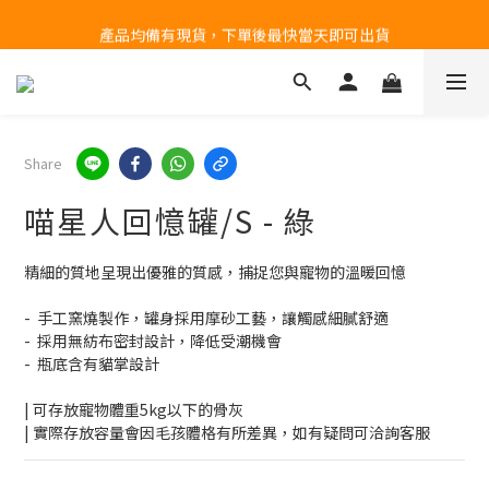
產品均備有現貨，下單後最快當天即可出貨
台北民權門市，現貨展示中
台北民權門市，現貨展示中
Share
喵星人回憶罐/S - 綠
精細的質地呈現出優雅的質感，捕捉您與寵物的溫暖回憶
-  手工窯燒製作，罐身採用摩砂工藝，讓觸感細膩舒適
-  採用無紡布密封設計，降低受潮機會
-  瓶底含有貓掌設計
| 可存放寵物體重5kg以下的骨灰
| 實際存放容量會因毛孩體格有所差異，如有疑問可洽詢客服