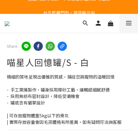
台北民權門市，現貨展示中
台北民權門市，現貨展示中
如需盡快到貨，請選「宅配配送」
產品均備有現貨，下單後最快當天即可出貨
Share
台北民權門市，現貨展示中
喵星人回憶罐/S - 白
精細的質地呈現出優雅的質感，捕捉您與寵物的溫暖回憶
-  手工窯燒製作，罐身採用摩砂工藝，讓觸感細膩舒適
-  採用無紡布密封設計，降低受潮機會
-  罐底含有貓掌設計
| 可存放寵物體重5kg以下的骨灰
| 實際存放容量會因毛孩體格有所差異，如有疑問可洽詢客服