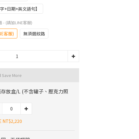
字+日期+英文語句】
 - (請加LINE客服)
NE客服)
無須選紋路
d Save More
存放盒/L (不含罐子、壓克力照
E NT$2,220