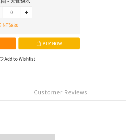
圈 - 天使翅膀
E NT$880
BUY NOW
Add to Wishlist
Customer Reviews