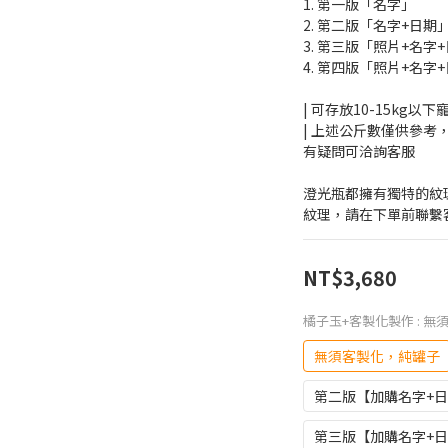
1. 第一版「名字」
2. 第二版「名字+日期
3. 第三版「照片+名字
4. 第四版「照片+名字
| 可存放10-15kg以
| 上述公斤數僅供參
有疑問可洽詢客服
澄光瓶都擁有獨特的紋
紋理，請在下單前聯繫
NT$3,680
橘子玉+客製化製作
: 
無須客製化，純罐子
第二版【加購名字+
第三版【加購名字+日