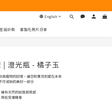
English
苼設計款
客製化照片分享
BUY NOW
| 澄光瓶 - 橘子玉
存與寵物的回憶，讓您和寶貝的愛在未來
不可或缺的美好一部分
，擁有天然的紋理與質感
，降低受潮機會