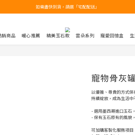
產品均備有現貨，下單後最快當天即可出貨
台北民權門市，現貨展示中
台北民權門市，現貨展示中
熱銷商品
暖心推薦
精美玉石款
雲朵系列
寵愛回憶盒
生
寵物骨灰罐 
以優雅、尊貴的方式保
持續綻放，成為生活中
- 選用墨西哥進口玉石
- 保有玉石原有的風貌
可加購客製化服務項目