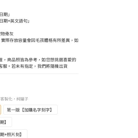
」
+日期」
+日期+英文語句」
下寵物骨灰
考，實際存放容量會因毛孩體格有所差異，如
理，商品照皆為參考，如您想挑選喜愛的
客服。若未有指定，我們將隨機出貨
無須客製化，純罐子
第一版【加購名字刻字】
日期】
期+照片刻】