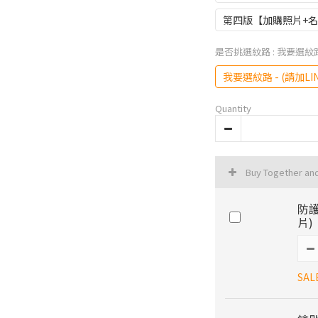
第四版【加購照片+名
是否挑選紋路
: 我要選紋路
我要選紋路 - (請加LI
Quantity
Buy Together an
防護
片)
SAL