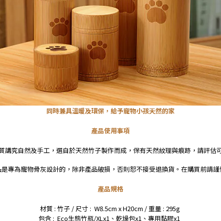
同時兼具溫暖及環保，給予寵物小孩天然的家
產品使用事項
質講究自然及手工，選自於天然竹子製作而成，保有天然紋理與痕跡，請評估
品是專為寵物骨灰設計的，除非產品破損，否則恕不接受退換貨。在購買前請謹
產品規格
材質 : 竹子 / 尺寸 : W8.5cm x H20cm / 重量 : 295g
包含 :
Eco生態竹瓶/XLx1、乾燥包x1、專用黏膠x1