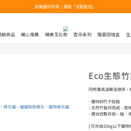
台北民權門市，現貨展示中
產品均備有現貨，下單後最快當天即可出貨
台北民權門市，現貨展示中
熱銷商品
暖心推薦
精美玉石款
雲朵系列
寵愛回憶盒
生
Eco生態竹
同時兼具溫暖及環保，
- 獨特的竹子紋路
- 天然竹製作而成，質
- 適合短暫存放、植、
| 可存放20kg以下寵物