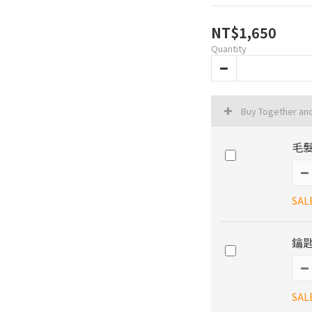
NT$1,650
Quantity
Buy Together an
毛髮
SAL
鑰
SAL