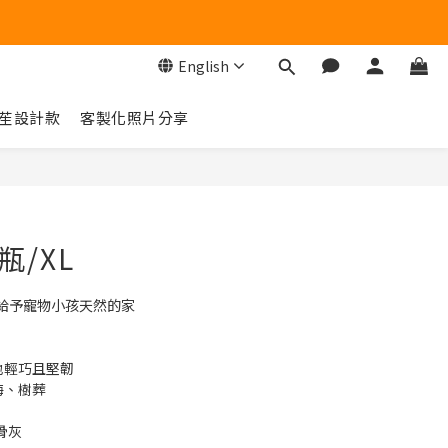
English
苼設計款
客製化照片分享
BUY NOW
瓶/XL
給予寵物小孩天然的家
地輕巧且堅韌
海、樹葬
骨灰