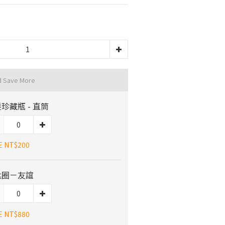
d Save More
珍藏瓶 - 直筒
E NT$200
匙圈－友誼
E NT$880