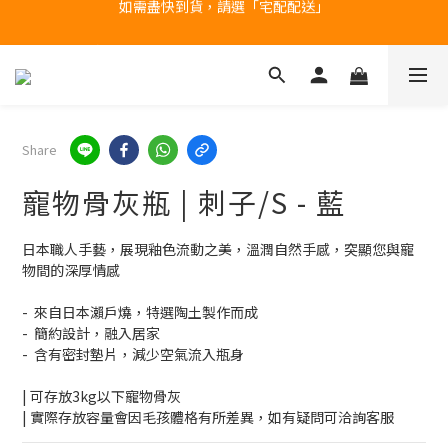
產品均備有現貨，下單後最快當天即可出貨
台北民權門市，現貨展示中
台北民權門市，現貨展示中
Share
寵物骨灰瓶 | 刺子/S - 藍
日本職人手藝，展現釉色流動之美，溫潤自然手感，突顯您與寵
物間的深厚情感
-  來自日本瀨戶燒，特選陶土製作而成
-  簡約設計，融入居家
-  含有密封墊片，減少空氣流入瓶身
| 可存放3kg以下寵物骨灰
| 實際存放容量會因毛孩體格有所差異，如有疑問可洽詢客服