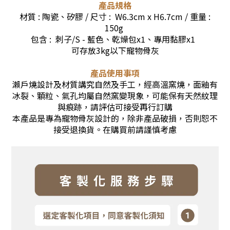
產品規格
材質 : 陶瓷、矽膠 / 尺寸 : W6.3cm x H6.7cm / 重量 :
150g
包含 :
刺子/S - 藍色、乾燥包x1、專用黏膠x1
可存放3kg以下寵物骨灰
產品使用事項
瀨戶燒設計及材質講究自然及手工，經高溫窯燒，面釉有
冰裂、顆粒、氣孔均屬自然窯變現象，可能保有天然紋理
與痕跡，請評估可接受再行訂購
本產品是專為寵物骨灰設計的，除非產品破損，否則恕不
接受退換貨。在購買前請謹慎考慮