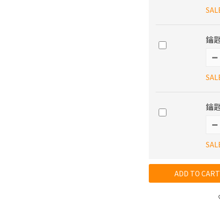
SAL
鑰
SAL
鑰匙
SAL
ADD TO CART