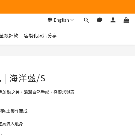
English
苼設計款
客製化照片分享
BUY NOW
| 海洋藍/S
色流動之美，溫潤自然手感，突顯您與寵
特選陶土製作而成
少空氣流入瓶身