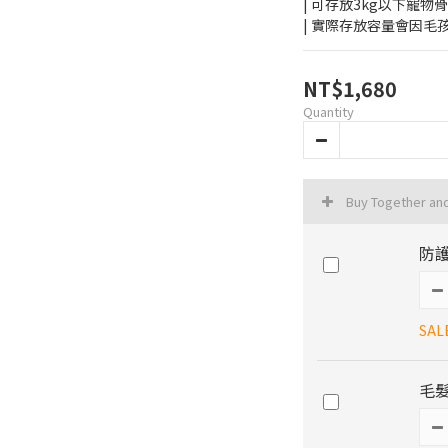
| 可存放3kg以下寵物
| 實際存放容量會因
NT$1,680
Quantity
Buy Together an
防護
SAL
毛髮