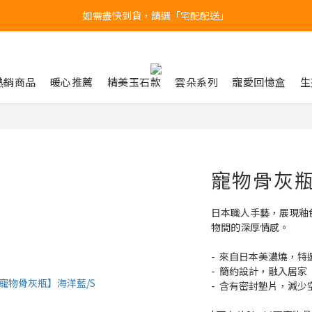
產品均備有現貨，下單後最快當天即可出貨
台北民權門市，現貨展示中
台北民權門市，現貨展示中
熱銷商品
暖心推薦
精美玉石款
雲朵系列
寵愛回憶盒
生
寵物骨灰瓶 
日本職人手藝，展現釉
物間的深厚情感。
-  來自日本美濃燒，
-  簡約設計，融入居家
-  含有密封墊片，減