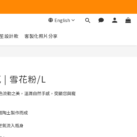
English
苼設計款
客製化照片分享
BUY NOW
| 雪花粉/L
色流動之美，溫潤自然手感，突顯您與寵
特選陶土製作而成
少空氣流入瓶身