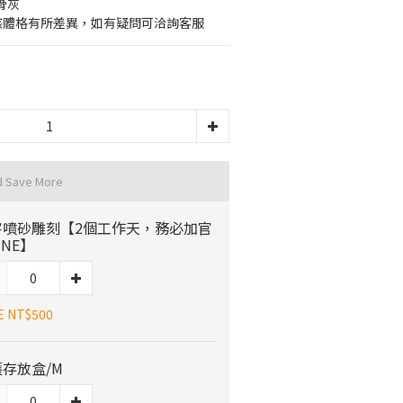
骨灰
毛孩體格有所差異，如有疑問可洽詢客服
d Save More
字噴砂雕刻【2個工作天，務必加官
INE】
E NT$500
存放盒/M