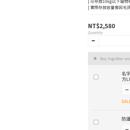
| 可存放10kg以下寵物
| 實際存放容量會因
NT$2,580
Quantity
Buy Together an
名
方L
SAL
防護