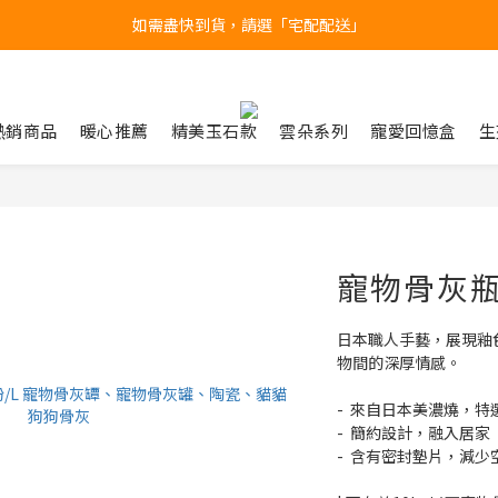
產品均備有現貨，下單後最快當天即可出貨
台北民權門市，現貨展示中
台北民權門市，現貨展示中
熱銷商品
暖心推薦
精美玉石款
雲朵系列
寵愛回憶盒
生
寵物骨灰瓶 
日本職人手藝，展現釉
物間的深厚情感。
-  來自日本美濃燒，
-  簡約設計，融入居家
-  含有密封墊片，減