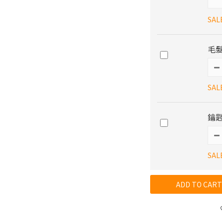
SAL
毛髮
SAL
鑰匙
SAL
ADD TO CART