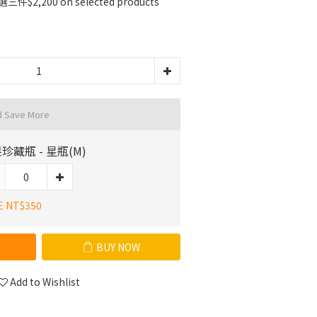
2,200 on selected products
d Save More
珍藏瓶 - 星瓶(M)
E NT$350
BUY NOW
Add to Wishlist