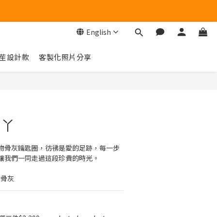
English
苼設計款
客製化照片分享
BUY NOW
腳丫
物骨灰鑰匙圈，彷彿是愛的足跡，每一步
讓我們一同走過這段珍貴的時光。
物骨灰