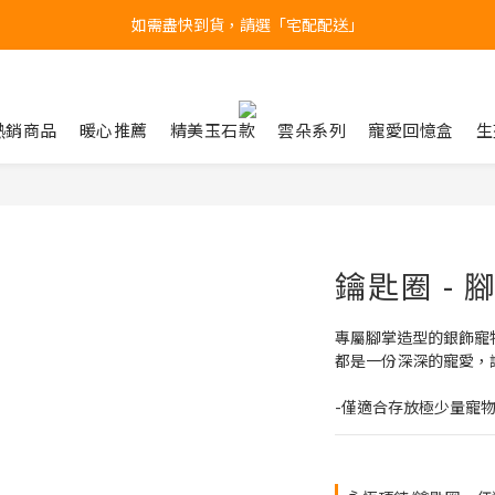
如需盡快到貨，請選「宅配配送」
台北民權門市，現貨展示中
產品均備有現貨，下單後最快當天即可出貨
台北民權門市，現貨展示中
熱銷商品
暖心推薦
精美玉石款
雲朵系列
寵愛回憶盒
生
鑰匙圈 - 
專屬腳掌造型的銀飾寵
都是一份深深的寵愛，
-僅適合存放極少量寵