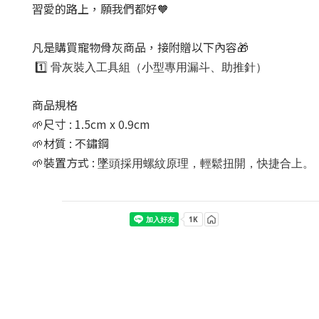
習愛的路上，願我們都好🧡
凡是購買寵物骨灰商品，接附贈以下內容🎁
1️⃣
骨灰裝入工具組（小型專用漏斗、助推針）
商品規格
🌱尺寸 : 1.5cm x 0.9cm
🌱材質 : 不鏽鋼
🌱裝置方式 :
墜頭採用螺紋原理，輕鬆扭開，快捷合上。