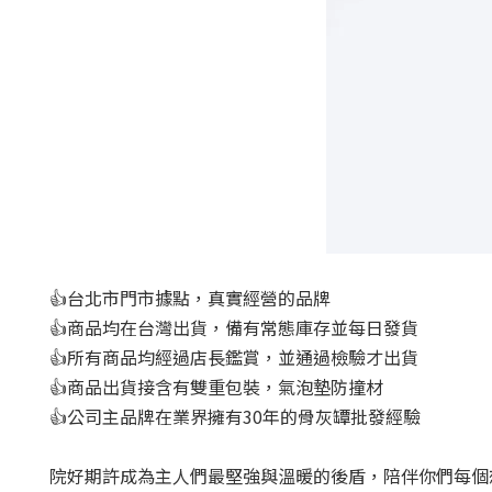
👍台北市門市據點，真實經營的品牌
👍商品均在台灣出貨，備有常態庫存並每日發貨
👍所有商品均經過店長鑑賞，並通過檢驗才出貨
👍商品出貨接含有雙重包裝，氣泡墊防撞材
👍公司主品牌在業界擁有30年的骨灰罈批發經驗
院好期許成為主人們最堅強與溫暖的後盾，陪伴你們每個