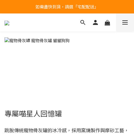
如需盡快到貨，請選「宅配配送」
台北民權門市，現貨展示中
產品均備有現貨，下單後最快當天即可出貨
台北民權門市，現貨展示中
專屬喵星人回憶罐
跳脫傳統寵物骨灰罐的冰冷感，採用窯燒製作與摩砂工藝，