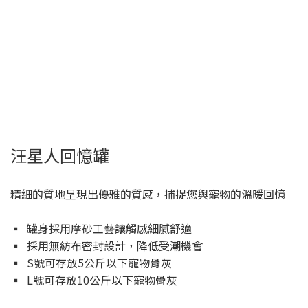
汪星人回憶罐
精細的質地呈現出優雅的質感，捕捉您與寵物的溫暖回憶
▪ 罐身採用摩砂工藝讓觸感細膩舒適
▪ 採用無紡布密封設計，降低受潮機會
▪ S號可存放5公斤以下寵物骨灰
▪ L號可存放10公斤以下寵物骨灰