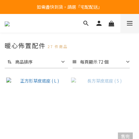
如需盡快到貨，請選「宅配配送」
台北民權門市，現貨展示中
產品均備有現貨，下單後最快當天即可出貨
台北民權門市，現貨展示中
暖心佈置配件
27 件商品
商品排序
每頁顯示 72 個
售完