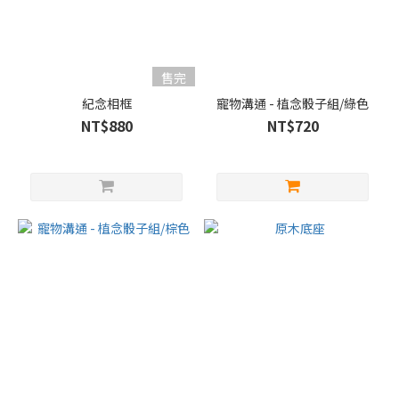
售完
紀念相框
寵物溝通 - 植念骰子組/綠色
NT$880
NT$720