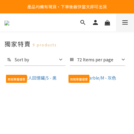
產品均備有現貨，下單後最快當天即可出貨
台北民權門市，現貨展示中
台北民權門市，現貨展示中
獨家特賣
9 products
Sort by
72 Items per page
商城專屬優惠
商城專屬優惠