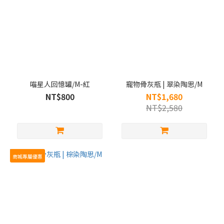
喵星人回憶罐/M-紅
寵物骨灰瓶 | 翠染陶思/M
NT$800
NT$1,680
NT$2,580
商城專屬優惠